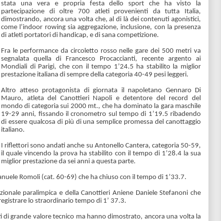
stata una vera e propria festa dello sport che ha visto la
partecipazione di oltre 700 atleti provenienti da tutta Italia,
dimostrando, ancora una volta che, al di là dei contenuti agonistici,
come l’indoor rowing sia aggregazione, inclusione, con la presenza
di atleti portatori di handicap, e di sana competizione.
Fra le performance da circoletto rosso nelle gare dei 500 metri va
segnalata quella di Francesco Procaccianti, recente argento ai
Mondiali di Parigi, che con il tempo 1’24.5 ha stabilito la miglior
prestazione italiana di sempre della categoria 40-49 pesi leggeri.
Altro atteso protagonista di giornata il napoletano Gennaro Di
Mauro, atleta del Canottieri Napoli e detentore del record del
mondo di categoria sui 2000 mt., che ha dominato la gara maschile
19-29 anni, fissando il cronometro sul tempo di 1’19.5 ribadendo
di essere qualcosa di più di una semplice promessa del canottaggio
italiano.
I riflettori sono andati anche su Antonello Cantera, categoria 50-59,
il quale vincendo la prova ha stabilito con il tempo di 1’28.4 la sua
miglior prestazione da sei anni a questa parte.
nuele Romoli (cat. 60-69) che ha chiuso con il tempo di 1’33.7.
nazionale paralimpica e della Canottieri Aniene Daniele Stefanoni che
egistrare lo straordinario tempo di 1’ 37.3.
i di grande valore tecnico ma hanno dimostrato, ancora una volta la