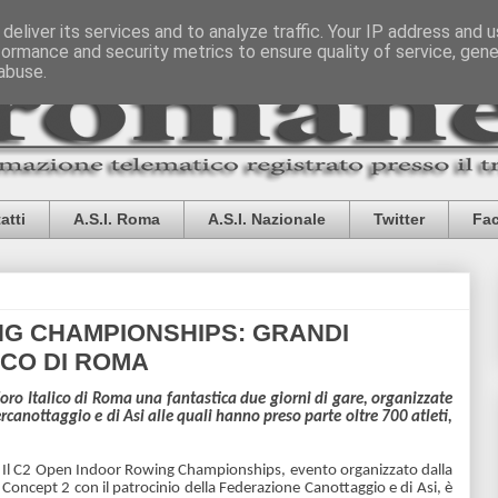
deliver its services and to analyze traffic. Your IP address and 
formance and security metrics to ensure quality of service, gen
abuse.
atti
A.S.I. Roma
A.S.I. Nazionale
Twitter
Fa
NG CHAMPIONSHIPS: GRANDI
ICO DI ROMA
ro Italico di Roma una fantastica due giorni di gare, organizzate
ercanottaggio e di Asi alle quali hanno preso parte oltre 700 atleti,
Il C2 Open Indoor Rowing Championships, evento organizzato dalla
Concept 2 con il patrocinio della Federazione Canottaggio e di Asi, è