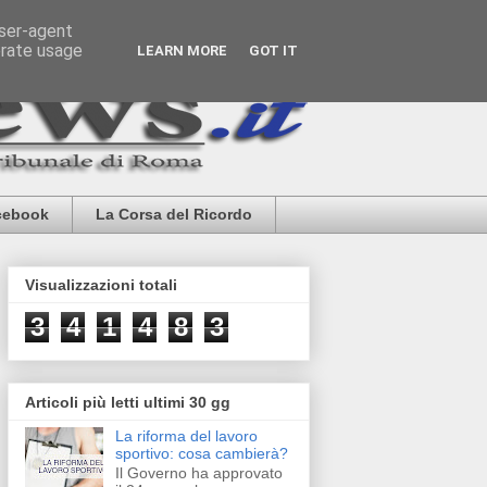
user-agent
erate usage
LEARN MORE
GOT IT
cebook
La Corsa del Ricordo
Visualizzazioni totali
3
4
1
4
8
3
Articoli più letti ultimi 30 gg
La riforma del lavoro
sportivo: cosa cambierà?
Il Governo ha approvato