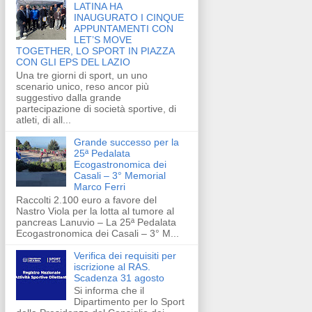
LATINA HA
INAUGURATO I CINQUE
APPUNTAMENTI CON
LET’S MOVE
TOGETHER, LO SPORT IN PIAZZA
CON GLI EPS DEL LAZIO
Una tre giorni di sport, un uno
scenario unico, reso ancor più
suggestivo dalla grande
partecipazione di società sportive, di
atleti, di all...
Grande successo per la
25ª Pedalata
Ecogastronomica dei
Casali – 3° Memorial
Marco Ferri
Raccolti 2.100 euro a favore del
Nastro Viola per la lotta al tumore al
pancreas Lanuvio – La 25ª Pedalata
Ecogastronomica dei Casali – 3° M...
Verifica dei requisiti per
iscrizione al RAS.
Scadenza 31 agosto
Si informa che il
Dipartimento per lo Sport