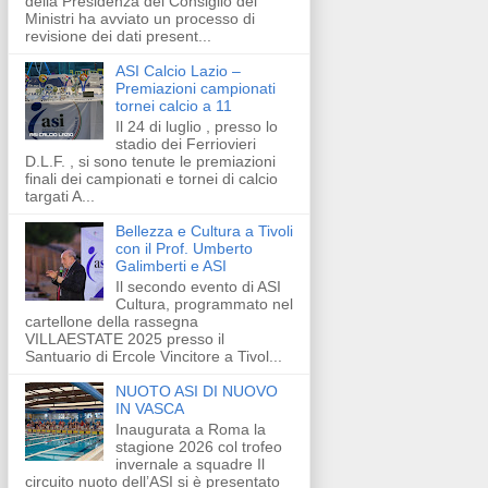
della Presidenza del Consiglio dei
Ministri ha avviato un processo di
revisione dei dati present...
ASI Calcio Lazio –
Premiazioni campionati
tornei calcio a 11
Il 24 di luglio , presso lo
stadio dei Ferriovieri
D.L.F. , si sono tenute le premiazioni
finali dei campionati e tornei di calcio
targati A...
Bellezza e Cultura a Tivoli
con il Prof. Umberto
Galimberti e ASI
Il secondo evento di ASI
Cultura, programmato nel
cartellone della rassegna
VILLAESTATE 2025 presso il
Santuario di Ercole Vincitore a Tivol...
NUOTO ASI DI NUOVO
IN VASCA
Inaugurata a Roma la
stagione 2026 col trofeo
invernale a squadre Il
circuito nuoto dell’ASI si è presentato