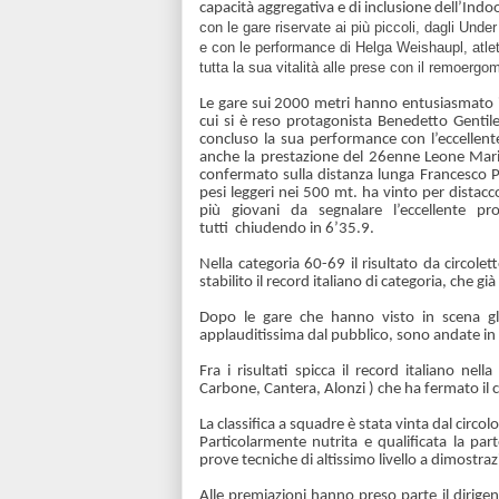
capacità aggregativa e di inclusione dell’Indoo
con le gare riservate ai più piccoli, dagli Und
e con le performance di Helga Weishaupl, atle
tutta la sua vitalità alle prese con il remoergo
Le gare sui 2000 metri hanno entusiasmato il
cui si è reso protagonista Benedetto Gentile
concluso la sua performance con l’eccellent
anche la prestazione del 26enne Leone Mari
confermato sulla distanza lunga Francesco P
pesi leggeri nei 500 mt. ha vinto per distac
più giovani da segnalare l’eccellente pr
tutti chiudendo in 6’35.9.
Nella categoria 60-69 il risultato da circole
stabilito il record italiano di categoria, che g
Dopo le gare che hanno visto in scena g
applauditissima dal pubblico, sono andate in s
Fra i risultati spicca il record italiano ne
Carbone, Cantera, Alonzi ) che ha fermato il
La classifica a squadre è stata vinta dal circol
Particolarmente nutrita e qualificata la par
prove tecniche di altissimo livello a dimostraz
Alle premiazioni hanno preso parte il dirige