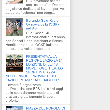
il 24 novembre scorso,
uno “schema” di Decreto
Legislativo dedicato al lavoro sportivo.
La parola “schema” non tragg...
Il grande Goju-Ryu di
Okinawa della IOGKF
nell’ASI
Due Gasshuku
internazionali quest’anno,
con Sensei Linda Marchant e Sensei
Henrik Larsen. La IOGKF Italia ha,
ancora una volta, proposto d...
PRESENTATA ALLA
REGIONE LAZIO LA 1^
EDIZIONE DI LET’ S
MOVE TOGETHER, LO
SPORT IN PIAZZA
NELLE CINQUE PROVINCE DEL
LAZIO ORGANIZZATO DAGLI EPS
L’evento è organizzato
dall’Associazione EPS Lazio-I villaggi
dello sport daranno modo a tutti di
praticare gratuitamente lo sport
preferito...
PIAZZA DEL POPOLO DI