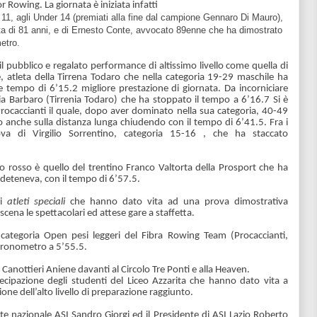
r Rowing. La giornata è iniziata infatti
er 11, agli Under 14 (premiati alla fine dal campione Gennaro Di Mauro),
ta di 81 anni, e di Ernesto Conte, avvocato 89enne che ha dimostrato
metro.
 pubblico e regalato performance di altissimo livello come quella di
, atleta della Tirrena Todaro che nella categoria 19-29 maschile ha
e tempo di 6’15.2 migliore prestazione di giornata. Da incorniciare
a Barbaro (Tirrenia Todaro) che ha stoppato il tempo a 6’16.7 Si è
rocaccianti il quale, dopo aver dominato nella sua categoria, 40-49
co anche sulla distanza lunga chiudendo con il tempo di 6’41.5. Fra i
ova di Virgilio Sorrentino, categoria 15-16 , che ha staccato
tto rosso è quello del trentino Franco Valtorta della Prosport che ha
ià deteneva, con il tempo di 6’57.5.
li
atleti speciali
che hanno dato vita ad una prova dimostrativa
cena le spettacolari ed attese gare a staffetta.
lla categoria Open pesi leggeri del Fibra Rowing Team (Procaccianti,
 cronometro a 5’55.5.
o Canottieri Aniene davanti al Circolo Tre Ponti e alla Heaven.
tecipazione degli studenti del Liceo Azzarita che hanno dato vita a
ione dell’alto livello di preparazione raggiunto.
nte nazionale ASI Sandro Giorgi ed il Presidente di ASI Lazio Roberto