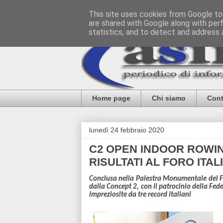
This site uses cookies from Google to 
are shared with Google along with per
statistics, and to detect and address 
Home page
Chi siamo
Cont
lunedì 24 febbraio 2020
C2 OPEN INDOOR ROWI
RISULTATI AL FORO ITAL
Conclusa nella Palestra Monumentale del Fo
dalla Concept 2, con il patrocinio della Fed
impreziosite da tre record italiani