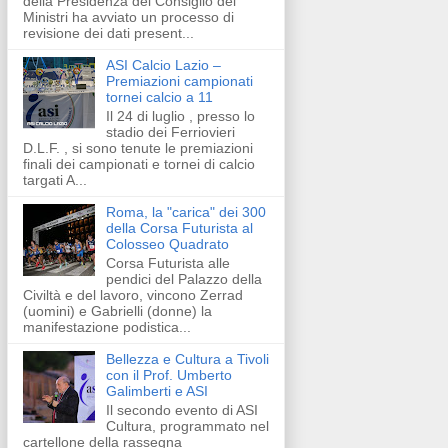
della Presidenza del Consiglio dei
Ministri ha avviato un processo di
revisione dei dati present...
ASI Calcio Lazio –
Premiazioni campionati
tornei calcio a 11
Il 24 di luglio , presso lo
stadio dei Ferriovieri
D.L.F. , si sono tenute le premiazioni
finali dei campionati e tornei di calcio
targati A...
Roma, la "carica" dei 300
della Corsa Futurista al
Colosseo Quadrato
Corsa Futurista alle
pendici del Palazzo della
Civiltà e del lavoro, vincono Zerrad
(uomini) e Gabrielli (donne) la
manifestazione podistica...
Bellezza e Cultura a Tivoli
con il Prof. Umberto
Galimberti e ASI
Il secondo evento di ASI
Cultura, programmato nel
cartellone della rassegna