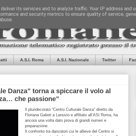
deliver its services and to analyze traffic. Your IP address and 
formance and security metrics to ensure quality of service, gen
abuse.
atti
A.S.I. Roma
A.S.I. Nazionale
Twitter
Fa
le Danza” torna a spiccare il volo al
za… che passione”
Il pluridecorato “Centro Culturale Danza” diretto da
Floriana Galieti a Lanuvio e affiliato all’ASI Roma, ha
ancora una volta dato prova di grandi numeri e
preparazione.
Il confronto tra danzatori cui le allieve del Centro si