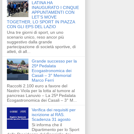
LATINA HA
INAUGURATO I CINQUE
APPUNTAMENTI CON
LET’S MOVE
TOGETHER, LO SPORT IN PIAZZA
CON GLI EPS DEL LAZIO
Una tre giorni di sport, un uno
scenario unico, reso ancor più
suggestivo dalla grande
partecipazione di società sportive, di
atleti, di all...
Grande successo per la
25ª Pedalata
Ecogastronomica dei
Casali – 3° Memorial
Marco Ferri
Raccolti 2.100 euro a favore del
Nastro Viola per la lotta al tumore al
pancreas Lanuvio – La 25ª Pedalata
Ecogastronomica dei Casali – 3° M...
Verifica dei requisiti per
iscrizione al RAS.
Scadenza 31 agosto
Si informa che il
Dipartimento per lo Sport