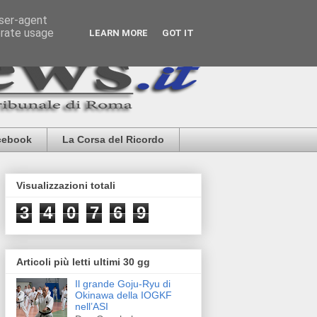
user-agent
erate usage
LEARN MORE
GOT IT
cebook
La Corsa del Ricordo
Visualizzazioni totali
3
4
0
7
6
9
Articoli più letti ultimi 30 gg
Il grande Goju-Ryu di
Okinawa della IOGKF
nell’ASI