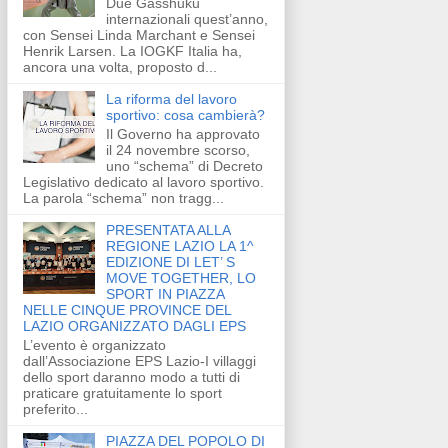
Due Gasshuku
internazionali quest’anno,
con Sensei Linda Marchant e Sensei
Henrik Larsen. La IOGKF Italia ha,
ancora una volta, proposto d...
La riforma del lavoro
sportivo: cosa cambierà?
Il Governo ha approvato
il 24 novembre scorso,
uno “schema” di Decreto
Legislativo dedicato al lavoro sportivo.
La parola “schema” non tragg...
PRESENTATA ALLA
REGIONE LAZIO LA 1^
EDIZIONE DI LET’ S
MOVE TOGETHER, LO
SPORT IN PIAZZA
NELLE CINQUE PROVINCE DEL
LAZIO ORGANIZZATO DAGLI EPS
L’evento è organizzato
dall’Associazione EPS Lazio-I villaggi
dello sport daranno modo a tutti di
praticare gratuitamente lo sport
preferito...
PIAZZA DEL POPOLO DI