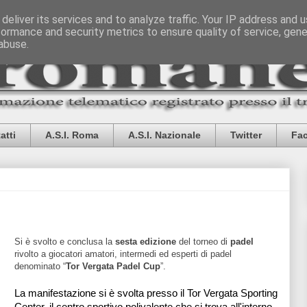
deliver its services and to analyze traffic. Your IP address and 
formance and security metrics to ensure quality of service, gen
abuse.
atti
A.S.I. Roma
A.S.I. Nazionale
Twitter
Fa
Si è svolto e conclusa la
sesta edizione
del torneo di
padel
rivolto a giocatori amatori, intermedi ed esperti di padel
denominato “
Tor Vergata Padel Cup
”.
La manifestazione si è svolta presso il Tor Vergata Sporting
Center, il centro sportivo polivalente che si trova all'interno