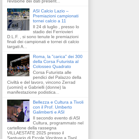
revisione dei dati present...
ASI Calcio Lazio –
Premiazioni campionati
tornei calcio a 11
Il 24 di luglio , presso lo
stadio dei Ferriovieri
D.L.F. , si sono tenute le premiazioni
finali dei campionati e tornei di calcio
targati A...
Roma, la "carica" dei 300
della Corsa Futurista al
Colosseo Quadrato
Corsa Futurista alle
pendici del Palazzo della
Civiltà e del lavoro, vincono Zerrad
(uomini) e Gabrielli (donne) la
manifestazione podistica...
Bellezza e Cultura a Tivoli
con il Prof. Umberto
Galimberti e ASI
Il secondo evento di ASI
Cultura, programmato nel
cartellone della rassegna
VILLAESTATE 2025 presso il
Santuario di Ercole Vincitore a Tivol...