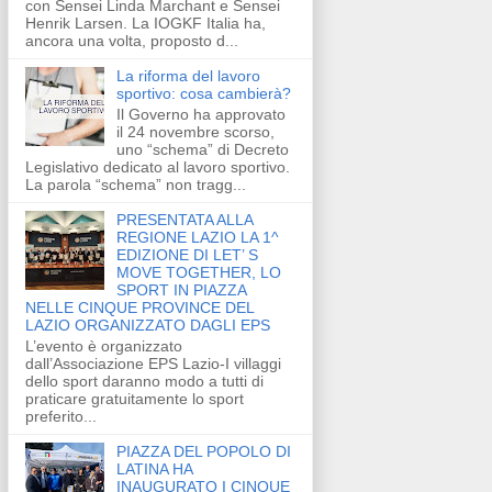
con Sensei Linda Marchant e Sensei
Henrik Larsen. La IOGKF Italia ha,
ancora una volta, proposto d...
La riforma del lavoro
sportivo: cosa cambierà?
Il Governo ha approvato
il 24 novembre scorso,
uno “schema” di Decreto
Legislativo dedicato al lavoro sportivo.
La parola “schema” non tragg...
PRESENTATA ALLA
REGIONE LAZIO LA 1^
EDIZIONE DI LET’ S
MOVE TOGETHER, LO
SPORT IN PIAZZA
NELLE CINQUE PROVINCE DEL
LAZIO ORGANIZZATO DAGLI EPS
L’evento è organizzato
dall’Associazione EPS Lazio-I villaggi
dello sport daranno modo a tutti di
praticare gratuitamente lo sport
preferito...
PIAZZA DEL POPOLO DI
LATINA HA
INAUGURATO I CINQUE