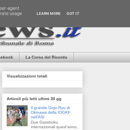
user-agent
erate usage
LEARN MORE
GOT IT
cebook
La Corsa del Ricordo
Visualizzazioni totali
Articoli più letti ultimi 30 gg
Il grande Goju-Ryu di
Okinawa della IOGKF
nell’ASI
Due Gasshuku
internazionali quest’anno,