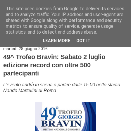
This site uses cookies from Google to deliver its services
and to analyze traffic. Your IP address and user-agent are
shared with Google along with performance and security
metrics to ensure quality of service, generate usage
statistics, and to detect and address abuse.
▼
LEARN MORE
GOT IT
martedì 28 giugno 2016
49^ Trofeo Bravin: Sabato 2 luglio
edizione record con oltre 500
partecipanti
L’evento andrà in scena a partire dalle 15.00 nello stadio
Nando Martellini di Roma