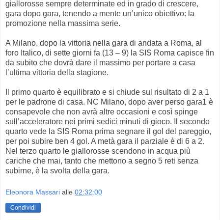
giallorosse sempre determinate ed in grado di crescere,
gara dopo gara, tenendo a mente un’unico obiettivo: la
promozione nella massima serie.
A Milano, dopo la vittoria nella gara di andata a Roma, al
foro Italico, di sette giorni fa (13 – 9) la SIS Roma capisce fin
da subito che dovrà dare il massimo per portare a casa
l’ultima vittoria della stagione.
Il primo quarto è equilibrato e si chiude sul risultato di 2 a 1
per le padrone di casa. NC Milano, dopo aver perso gara1 è
consapevole che non avrà altre occasioni e così spinge
sull’acceleratore nei primi sedici minuti di gioco. Il secondo
quarto vede la SIS Roma prima segnare il gol del pareggio,
per poi subire ben 4 gol. A metà gara il parziale è di 6 a 2.
Nel terzo quarto le giallorosse scendono in acqua più
cariche che mai, tanto che mettono a segno 5 reti senza
subirne, è la svolta della gara.
Eleonora Massari
alle
02:32:00
Condividi