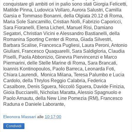
conquistare gli ambiti ori in palio sono stati Giorgia Felicetti,
Matilde Pinna, Ludovica Vollaro, Aurora Salustri, Camilla
Garsia e Tommaso Bonanni, della Olgiata 20.12 di Roma,
Maria Sole Sancamillo, Cristian Nolli, Fabrizio Caporicci,
Sara Fioranelli, Elena Licheri, Manuel Risi, Damiano
Segatori, Christian Vicini e Alessandro Bastianelli, della
Romanina Sporting Center di Roma, Giada Silvestri,
Barbara Scalise, Francesca Pugliesi, Laura Peroni, Antonio
Giuliani, Francesco Quaquarelli, Sara Saldigloria, Claudia
Piselli, Paola Abbonizio, Ginevra Piervincenzi e Marco
Piermarini, delle Stelle Marine di Roma, Sara Brancati,
Ioannis Kontinopoulos, Paolo Barreca, Leonarda Foti,
Chiara Laurendi, Monica Milana, Teresa Palumbo e Lucia
Cardolo, della Thrylos Reggio Calabria, Federica
Casalbore, Denis Sguera, Niccolò Sguera, Davide Finizia,
Gioia Bucciarelli, Nicholas Maratta, Alessio Spagnuolo e
Paolo Arnautu, della New Line Pomezia (RM), Francesco
Raduna e Daniele Laborante,
Eleonora Massari
alle
10:17:00
Condividi