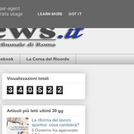
user-agent
erate usage
LEARN MORE
GOT IT
cebook
La Corsa del Ricordo
Visualizzazioni totali
3
4
0
5
2
2
Articoli più letti ultimi 30 gg
La riforma del lavoro
sportivo: cosa cambierà?
Il Governo ha approvato