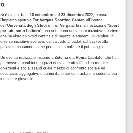
ro
Si è svolto, tra il
16 settembre e il 23 dicembre
2022, presso
l’impianto sportivo
Tor Vergata Sporting Center
, all’interno
dell’
Università degli Studi di Tor Vergata
, la manifestazione “
Sport
per tutti sotto l’albero
”, una settimana di eventi e iniziative sportive
che ha visto coinvolti centinaia di ragazzi e studenti universitari in
diverse iniziative sportive, dal calcetto al padel, dal basket alla
pallavolo passando anche per il calcio balilla e il pattinaggio
Un evento realizzato insieme a
Zetema
e a
Roma Capitale
, che ha
permesso a bambini e ragazzi di svolere attività ludico-motorie
divertenti e socializzanti quale mezzo di confronto sociale ed
educativo, aggregativo e comunitario per contrastare la sedentarietà
infantile e giovanile.