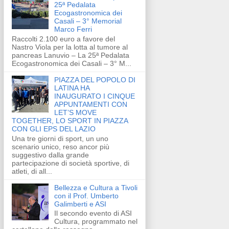
25ª Pedalata
Ecogastronomica dei
Casali – 3° Memorial
Marco Ferri
Raccolti 2.100 euro a favore del
Nastro Viola per la lotta al tumore al
pancreas Lanuvio – La 25ª Pedalata
Ecogastronomica dei Casali – 3° M...
PIAZZA DEL POPOLO DI
LATINA HA
INAUGURATO I CINQUE
APPUNTAMENTI CON
LET’S MOVE
TOGETHER, LO SPORT IN PIAZZA
CON GLI EPS DEL LAZIO
Una tre giorni di sport, un uno
scenario unico, reso ancor più
suggestivo dalla grande
partecipazione di società sportive, di
atleti, di all...
Bellezza e Cultura a Tivoli
con il Prof. Umberto
Galimberti e ASI
Il secondo evento di ASI
Cultura, programmato nel