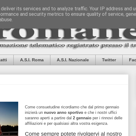
deliver its services and to analyze traffic. Your IP address and 
formance and security metrics to ensure quality of service, gen
abuse.
atti
A.S.I. Roma
A.S.I. Nazionale
Twitter
Fa
Come consuetudine ricordiamo che dal primo gennaio
inizierà un
nuovo anno sportivo
e che i nostri uffici
saranno aperti a partire dal
2 gennaio
per i rinnovi delle
affiliazioni e per qualsiasi altra vostra esigenza.
Come sempre potete rivolgervi al nostro