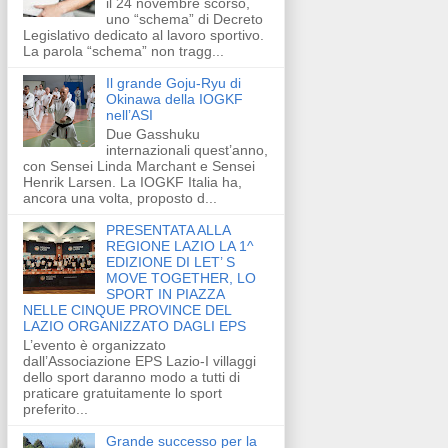
il 24 novembre scorso,
uno “schema” di Decreto
Legislativo dedicato al lavoro sportivo.
La parola “schema” non tragg...
Il grande Goju-Ryu di
Okinawa della IOGKF
nell’ASI
Due Gasshuku
internazionali quest’anno,
con Sensei Linda Marchant e Sensei
Henrik Larsen. La IOGKF Italia ha,
ancora una volta, proposto d...
PRESENTATA ALLA
REGIONE LAZIO LA 1^
EDIZIONE DI LET’ S
MOVE TOGETHER, LO
SPORT IN PIAZZA
NELLE CINQUE PROVINCE DEL
LAZIO ORGANIZZATO DAGLI EPS
L’evento è organizzato
dall’Associazione EPS Lazio-I villaggi
dello sport daranno modo a tutti di
praticare gratuitamente lo sport
preferito...
Grande successo per la