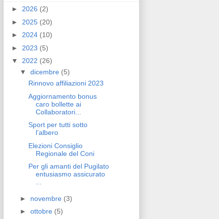
►
2026
(2)
►
2025
(20)
►
2024
(10)
►
2023
(5)
▼
2022
(26)
▼
dicembre
(5)
Rinnovo affiliazioni 2023
Aggiornamento bonus
caro bollette ai
Collaboratori...
Sport per tutti sotto
l’albero
Elezioni Consiglio
Regionale del Coni
Per gli amanti del Pugilato
entusiasmo assicurato
...
►
novembre
(3)
►
ottobre
(5)