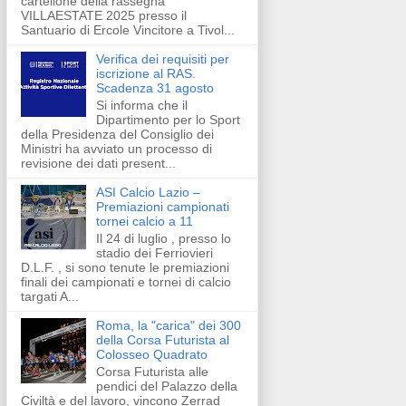
cartellone della rassegna
VILLAESTATE 2025 presso il
Santuario di Ercole Vincitore a Tivol...
Verifica dei requisiti per
iscrizione al RAS.
Scadenza 31 agosto
Si informa che il
Dipartimento per lo Sport
della Presidenza del Consiglio dei
Ministri ha avviato un processo di
revisione dei dati present...
ASI Calcio Lazio –
Premiazioni campionati
tornei calcio a 11
Il 24 di luglio , presso lo
stadio dei Ferriovieri
D.L.F. , si sono tenute le premiazioni
finali dei campionati e tornei di calcio
targati A...
Roma, la "carica" dei 300
della Corsa Futurista al
Colosseo Quadrato
Corsa Futurista alle
pendici del Palazzo della
Civiltà e del lavoro, vincono Zerrad