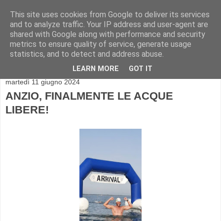
This site uses cookies from Google to deliver its services
and to analyze traffic. Your IP address and user-agent are
shared with Google along with performance and security
metrics to ensure quality of service, generate usage
statistics, and to detect and address abuse.
▼
LEARN MORE
GOT IT
martedì 11 giugno 2024
ANZIO, FINALMENTE LE ACQUE
LIBERE!