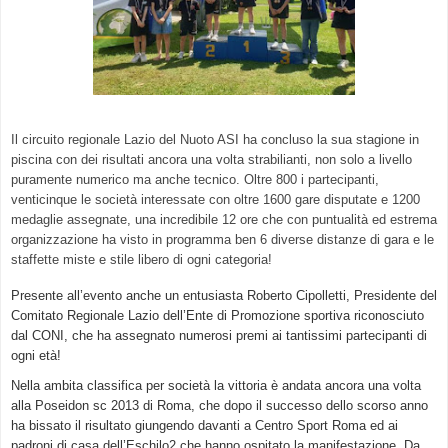
Il circuito regionale Lazio del Nuoto ASI ha concluso la sua stagione in
piscina con dei risultati ancora una volta strabilianti, non solo a livello
puramente numerico ma anche tecnico. Oltre 800 i partecipanti,
venticinque le società interessate con oltre 1600 gare disputate e 1200
medaglie assegnate, una incredibile 12 ore che con puntualità ed estrema
organizzazione ha visto in programma ben 6 diverse distanze di gara e le
staffette miste e stile libero di ogni categoria!
Presente all’evento anche un entusiasta Roberto Cipolletti, Presidente del
Comitato Regionale Lazio dell’Ente di Promozione sportiva riconosciuto
dal CONI, che ha assegnato numerosi premi ai tantissimi partecipanti di
ogni età!
Nella ambita classifica per società la vittoria è andata ancora una volta
alla Poseidon sc 2013 di Roma, che dopo il successo dello scorso anno
ha bissato il risultato giungendo davanti a Centro Sport Roma ed ai
padroni di casa dell’Eschilo2 che hanno ospitato la manifestazione. Da