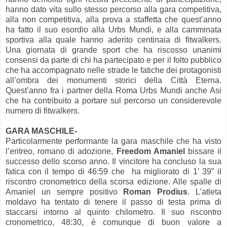
hanno dato vita sullo stesso percorso alla gara competitiva,
alla non competitiva, alla prova a staffetta che quest’anno
ha fatto il suo esordio alla Urbs Mundi, e alla camminata
sportiva alla quale hanno aderito centinaia di fitwalkers.
Una giornata di grande sport che ha riscosso unanimi
consensi da parte di chi ha partecipato e per il folto pubblico
che ha accompagnato nelle strade le fatiche dei protagonisti
all’ombra dei monumenti storici della Città Eterna.
Quest’anno fra i partner della Roma Urbs Mundi anche Asi
che ha contribuito a portare sul percorso un considerevole
numero di fitwalkers.
GARA MASCHILE-
Particolarmente performante la gara maschile che ha visto
l’eritreo, romano di adozione,
Freedom Amaniel
bissare il
successo dello scorso anno. Il vincitore ha concluso la sua
fatica con il tempo di 46:59 che
ha migliorato di 1’ 39” il
riscontro cronometrico della scorsa edizione. Alle spalle di
Amaniel un sempre positivo
Roman Prodius
. L’atleta
moldavo ha tentato di tenere il passo di testa prima di
staccarsi intorno al quinto chilometro. Il suo riscontro
cronometrico, 48:30, è comunque di buon valore a