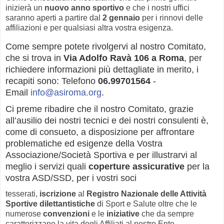
inizierà un
nuovo anno sportivo
e che i nostri uffici
saranno aperti a partire dal
2 gennaio
per i rinnovi delle
affiliazioni e per qualsiasi altra vostra esigenza.
Come sempre potete rivolgervi al nostro Comitato,
che si trova in
Via Adolfo Ravà 106 a Roma
, per
richiedere informazioni più dettagliate in merito, i
recapiti sono: Telefono
06.99701564
-
Email
info@asiroma.org
.
Ci preme ribadire che il nostro Comitato, grazie
all’ausilio dei nostri tecnici e dei nostri consulenti è,
come di consueto, a disposizione per affrontare
problematiche ed esigenze della Vostra
Associazione/Società Sportiva e per illustrarvi al
meglio i servizi quali
coperture assicurative
per la
vostra ASD/SSD, per i vostri soci
tesserati,
iscrizione
al
Registro Nazionale delle Attività
Sportive dilettantistiche
di Sport e Salute oltre che le
numerose
convenzioni
e le
iniziative
che da sempre
caratterizzano la vita degli Affiliati al nostro Ente.