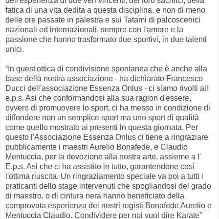
dell'esperienza di due veri vincenti, dei loro sacrifici, della
fatica di una vita dedita a questa disciplina, e non di meno
delle ore passate in palestra e sui Tatami di palcoscenici
nazionali ed internazionali, sempre con l'amore e la
passione che hanno trasformato due sportivi, in due talenti
unici.
“In quest'ottica di condivisione spontanea che è anche alla
base della nostra associazione - ha dichiarato Francesco
Ducci dell'associazione Essenza Onlus - ci siamo rivolti all'
e.p.s. Asi che conformandosi alla sua ragion d'essere,
ovvero di promuovere lo sport, ci ha messo in condizione di
diffondere non un semplice sport ma uno sport di qualità
come quello mostrato ai presenti in questa giornata. Per
questo l'Associazione Essenza Onlus ci tiene a ringraziare
pubblicamente i maestri Aurelio Bonafede, e Claudio
Mentuccia, per la devozione alla nostra arte, assieme a l'
E.p.s. Asi che ci ha assistito in tutto, garantendone così
l'ottima riuscita. Un ringraziamento speciale va poi a tutti i
praticanti dello stage intervenuti che spogliandosi del grado
di maestro, o di cintura nera hanno beneficiato della
comprovata esperienza dei nostri registi Bonafede Aurelio e
Mentuccia Claudio. Condividere per noi vuol dire Karate”