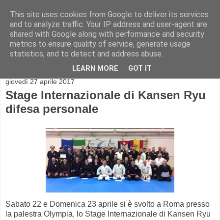
This site uses cookies from Google to deliver its services
and to analyze traffic. Your IP address and user-agent are
shared with Google along with performance and security
metrics to ensure quality of service, generate usage
statistics, and to detect and address abuse.
▼
LEARN MORE
GOT IT
giovedì 27 aprile 2017
Stage Internazionale di Kansen Ryu
difesa personale
Sabato 22 e Domenica 23 aprile si è svolto a Roma presso
la palestra Olympia, lo Stage Internazionale di Kansen Ryu