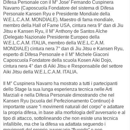
Difesa Personale con il M° Jose’ Fernando Cuspinera
Navarro (Caposcuola Fondatore del sistema di Difesa
Personale Kansen Ryu e Presidente Mondiale della
W.E.L.C.A.M. MONDIALE). Maestro di fama mondiale,
membro della Hall of Fame USA, cintura nera 9° dan di Jiu
Jitsu e Kansen Ryu, il M° Anthony de Santos Alche
(Delegato Nazionale Presidente Europeo della
W.E.L.C.A.M. ITALIA, membro della W.E.L.C.A.M.
MONDIALE) cintura nera 7° dan di Jiu Jitsu e Kansen Ryu,
esperto di Difesa Personale e il M° Michele Giaconi
Caposcuola Fondatore della scuola Kosen Aiki Dojo,
cintura nera 4° dan di Aiki Jitsu e Responsabile del settore
Aiki Jitsu della W.E.L.C.A.M. ITALIA.
Il M° Cuspinera Navarro ha mostrato a tutti i partecipanti
dello Stage la sua lunga esperienza tecnica nelle Arti
Marziali e nella Difesa Personale dimostrando che nel
Kansen Ryu (scuola del Perfezionamento Continuo) è
importante usare “i movimenti naturali del corpo” e adattare
la propria difesa, in base alla morfologia dell’avversario e al
tipo di attacco, sottolineando che non esiste una tecnica
infallibile, ma che la difesa va adattata seguendo i
movimenti del proprio avversario “fluendo” e non