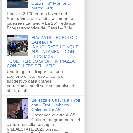
Casali – 3° Memorial
Marco Ferri
Raccolti 2.100 euro a favore del
Nastro Viola per la lotta al tumore al
pancreas Lanuvio – La 25ª Pedalata
Ecogastronomica dei Casali – 3° M...
PIAZZA DEL POPOLO DI
LATINA HA
INAUGURATO I CINQUE
APPUNTAMENTI CON
LET’S MOVE
TOGETHER, LO SPORT IN PIAZZA
CON GLI EPS DEL LAZIO
Una tre giorni di sport, un uno
scenario unico, reso ancor più
suggestivo dalla grande
partecipazione di società sportive, di
atleti, di all...
Bellezza e Cultura a Tivoli
con il Prof. Umberto
Galimberti e ASI
Il secondo evento di ASI
Cultura, programmato nel
cartellone della rassegna
VILLAESTATE 2025 presso il