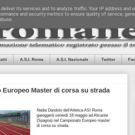
deliver its services and to analyze traffic. Your IP address and 
formance and security metrics to ensure quality of service, gen
abuse.
atti
A.S.I. Roma
A.S.I. Nazionale
Twitter
Fa
 Europeo Master di corsa su strada
Nadia Dandolo dell'Atletica ASI Roma
gareggerà venerdì 18 maggio ad Alicante
(Spagna) nel Campionato Europeo master
di corsa su strada.