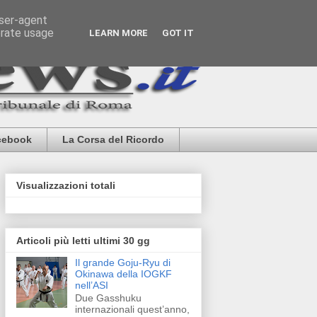
user-agent
erate usage
LEARN MORE
GOT IT
cebook
La Corsa del Ricordo
Visualizzazioni totali
Articoli più letti ultimi 30 gg
Il grande Goju-Ryu di
Okinawa della IOGKF
nell’ASI
Due Gasshuku
internazionali quest’anno,