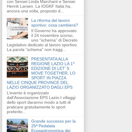
con Sensei Linda Marchant e Sensei
Henrik Larsen. La IOGKF Italia ha,
ancora una volta, proposto d...
La riforma del lavoro
sportivo: cosa cambierà?
Il Governo ha approvato
il 24 novembre scorso,
uno “schema” di Decreto
Legislativo dedicato al lavoro sportivo.
La parola “schema” non tragg...
PRESENTATA ALLA
REGIONE LAZIO LA 1^
EDIZIONE DI LET’ S
MOVE TOGETHER, LO
SPORT IN PIAZZA
NELLE CINQUE PROVINCE DEL
LAZIO ORGANIZZATO DAGLI EPS
L’evento è organizzato
dall’Associazione EPS Lazio-I villaggi
dello sport daranno modo a tutti di
praticare gratuitamente lo sport
preferito...
Grande successo per la
25ª Pedalata
Ecogastronomica dei