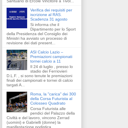
Santuario di Ercole Vincitore a Tivol...
Verifica dei requisiti per
iscrizione al RAS.
Scadenza 31 agosto
Si informa che il
Dipartimento per lo Sport
della Presidenza del Consiglio dei
Ministri ha avviato un processo di
revisione dei dati present...
ASI Calcio Lazio –
Premiazioni campionati
tornei calcio a 11
Il 24 di luglio , presso lo
stadio dei Ferriovieri
D.L.F. , si sono tenute le premiazioni
finali dei campionati e tornei di calcio
targati A...
Roma, la "carica" dei 300
della Corsa Futurista al
Colosseo Quadrato
Corsa Futurista alle
pendici del Palazzo della
Civiltà e del lavoro, vincono Zerrad
(uomini) e Gabrielli (donne) la
manifestazione podistica...