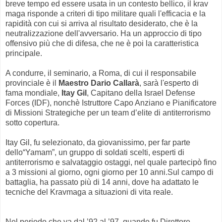
breve tempo ed essere usata in un contesto bellico, il krav
maga risponde a criteri di tipo militare quali l'efficacia e la
rapidità con cui si arriva al risultato desiderato, che è la
neutralizzazione dell'avversario. Ha un approccio di tipo
offensivo più che di difesa, che ne è poi la caratteristica
principale.
A condurre, il seminario, a Roma, di cui il responsabile
provinciale è il
Maestro Dario Callarà
, sarà l'esperto di
fama mondiale,
Itay Gil
, Capitano della Israel Defense
Forces (IDF), nonchè Istruttore Capo Anziano e Pianificatore
di Missioni Strategiche per un team d’elite di antiterrorismo
sotto copertura.
Itay Gil, fu selezionato, da giovanissimo, per far parte
dello“Yamam”, un gruppo di soldati scelti, esperti di
antiterrorismo e salvataggio ostaggi, nel quale partecipò fino
a 3 missioni al giorno, ogni giorno per 10 anni.Sul campo di
battaglia, ha passato più di 14 anni, dove ha adattato le
tecniche del Kravmaga a situazioni di vita reale.
Nel periodo che va dal ’92 al ’97, quando fu Direttore