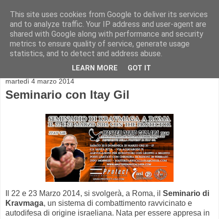
This site uses cookies from Google to deliver its services
and to analyze traffic. Your IP address and user-agent are
shared with Google along with performance and security
metrics to ensure quality of service, generate usage
statistics, and to detect and address abuse.
▼
LEARN MORE
GOT IT
martedì 4 marzo 2014
Seminario con Itay Gil
Il 22 e 23 Marzo 2014, si svolgerà, a Roma, il
Seminario di
Kravmaga
, un sistema di combattimento ravvicinato e
autodifesa di origine israeliana. Nata per essere appresa in