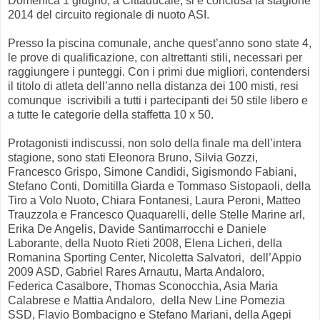
Domenica 1 giugno, a Cittaducale, si è conclusa la stagione
2014 del circuito regionale di nuoto ASI.
Presso la piscina comunale, anche quest’anno sono state 4,
le prove di qualificazione, con altrettanti stili, necessari per
raggiungere i punteggi. Con i primi due migliori, contendersi
il titolo di atleta dell’anno nella distanza dei 100 misti, resi
comunque iscrivibili a tutti i partecipanti dei 50 stile libero e
a tutte le categorie della staffetta 10 x 50.
Protagonisti indiscussi, non solo della finale ma dell’intera
stagione, sono stati Eleonora Bruno, Silvia Gozzi,
Francesco Grispo, Simone Candidi, Sigismondo Fabiani,
Stefano Conti, Domitilla Giarda e Tommaso Sistopaoli, della
Tiro a Volo Nuoto, Chiara Fontanesi, Laura Peroni, Matteo
Trauzzola e Francesco Quaquarelli, delle Stelle Marine arl,
Erika De Angelis, Davide Santimarrocchi e Daniele
Laborante, della Nuoto Rieti 2008, Elena Licheri, della
Romanina Sporting Center, Nicoletta Salvatori, dell’Appio
2009 ASD, Gabriel Rares Arnautu, Marta Andaloro,
Federica Casalbore, Thomas Sconocchia, Asia Maria
Calabrese e Mattia Andaloro, della New Line Pomezia
SSD, Flavio Bombacigno e Stefano Mariani, della Agepi