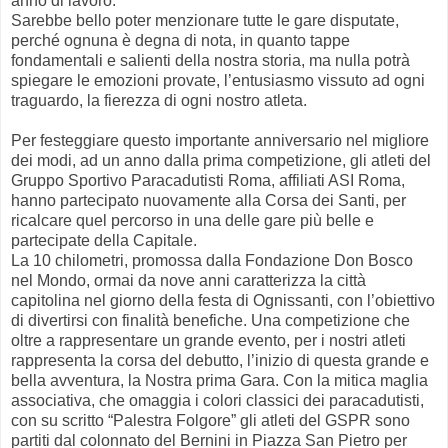
anno di lavoro.
Sarebbe bello poter menzionare tutte le gare disputate,
perché ognuna è degna di nota, in quanto tappe
fondamentali e salienti della nostra storia, ma nulla potrà
spiegare le emozioni provate, l’entusiasmo vissuto ad ogni
traguardo, la fierezza di ogni nostro atleta.
Per festeggiare questo importante anniversario nel migliore
dei modi, ad un anno dalla prima competizione, gli atleti del
Gruppo Sportivo Paracadutisti Roma, affiliati ASI Roma,
hanno partecipato nuovamente alla Corsa dei Santi, per
ricalcare quel percorso in una delle gare più belle e
partecipate della Capitale.
La 10 chilometri, promossa dalla Fondazione Don Bosco
nel Mondo, ormai da nove anni caratterizza la città
capitolina nel giorno della festa di Ognissanti, con l’obiettivo
di divertirsi con finalità benefiche. Una competizione che
oltre a rappresentare un grande evento, per i nostri atleti
rappresenta la corsa del debutto, l’inizio di questa grande e
bella avventura, la Nostra prima Gara. Con la mitica maglia
associativa, che omaggia i colori classici dei paracadutisti,
con su scritto “Palestra Folgore” gli atleti del GSPR sono
partiti dal colonnato del Bernini in Piazza San Pietro per