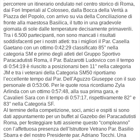
percorrere un itinerario ondulato nel centro storico di Roma,
dai Fori Imperiali al Colosseo, dalla Bocca della Verità a
Piazza del Popolo, con arrivo su via della Conciliazione di
fronte alla maestosa Basilica, il tutto in una gradevole
giornata di sole dalle temperature decisamente primaverili.
Tra i 6.500 partecipanti, non sono mancati i risultati
soddisfacenti per i nostri atleti: tra i migliori il Par. Casella
Gaetano con un ottimo 0:42:29 classificato 85° nella
categoria SM e primo degli atleti del Gruppo Sportivo
Paracadutisti Roma, il Par. Balzarotti Ludovico con il tempo
di 0:54:19 è riuscito a posizionarsi ben 11° nella categoria
JM e tra i veterani della Categoria SM50 riportiamo
l’eccellente tempo dal Par. Dell’Aguzzo Giuseppe con il suo
personale di 0:53:06. Per le quote rosa ricordiamo Zyla
Arlinda con un ottimo 0:57:48, alla sua prima gara, e
Cavalieri Sara con il tempo di 0:57:17, rispettivamente 82° e
83° nella Categoria SF.
Al termine della competizione, soci, amici e ospiti si sono
dati appuntamento per un buffet al Gazebo dei Paracadutisti
Roma, per festeggiare tutti assieme questo “compleanno”
con l’affettuosa presenza dell’Istruttore Vetrano Par. Basilio
Sbarra e del nostro Presidente par. Adriano Tocchi. Una