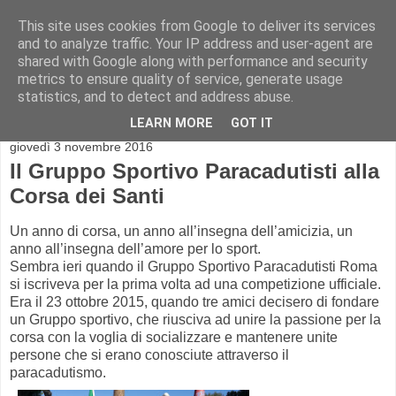
This site uses cookies from Google to deliver its services
and to analyze traffic. Your IP address and user-agent are
shared with Google along with performance and security
metrics to ensure quality of service, generate usage
statistics, and to detect and address abuse.
▼
LEARN MORE
GOT IT
giovedì 3 novembre 2016
Il Gruppo Sportivo Paracadutisti alla
Corsa dei Santi
Un anno di corsa, un anno all’insegna dell’amicizia, un
anno all’insegna dell’amore per lo sport.
Sembra ieri quando il Gruppo Sportivo Paracadutisti Roma
si iscriveva per la prima volta ad una competizione ufficiale.
Era il 23 ottobre 2015, quando tre amici decisero di fondare
un Gruppo sportivo, che riusciva ad unire la passione per la
corsa con la voglia di socializzare e mantenere unite
persone che si erano conosciute attraverso il
paracadutismo.