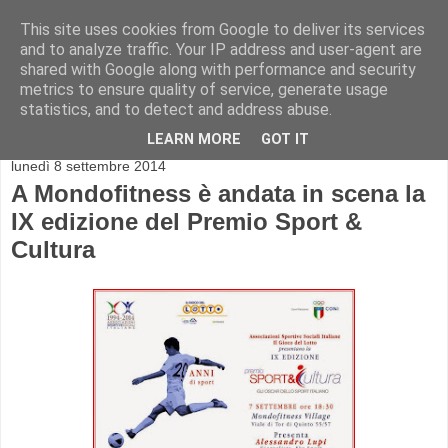
This site uses cookies from Google to deliver its services
and to analyze traffic. Your IP address and user-agent are
shared with Google along with performance and security
metrics to ensure quality of service, generate usage
statistics, and to detect and address abuse.
▼
LEARN MORE
GOT IT
lunedì 8 settembre 2014
A Mondofitness è andata in scena la
IX edizione del Premio Sport &
Cultura