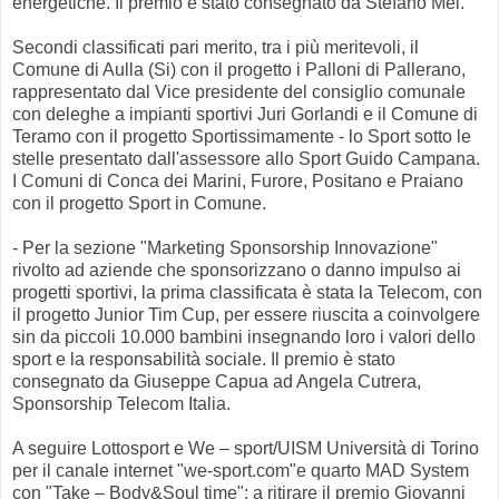
energetiche. Il premio è stato consegnato da Stefano Mei.
Secondi classificati pari merito, tra i più meritevoli, il
Comune di Aulla (Si) con il progetto i Palloni di Pallerano,
rappresentato dal Vice presidente del consiglio comunale
con deleghe a impianti sportivi Juri Gorlandi e il Comune di
Teramo con il progetto Sportissimamente - lo Sport sotto le
stelle presentato dall'assessore allo Sport Guido Campana.
I Comuni di Conca dei Marini, Furore, Positano e Praiano
con il progetto Sport in Comune.
- Per la sezione "Marketing Sponsorship Innovazione"
rivolto ad aziende che sponsorizzano o danno impulso ai
progetti sportivi, la prima classificata è stata la Telecom, con
il progetto Junior Tim Cup, per essere riuscita a coinvolgere
sin da piccoli 10.000 bambini insegnando loro i valori dello
sport e la responsabilità sociale. Il premio è stato
consegnato da Giuseppe Capua ad Angela Cutrera,
Sponsorship Telecom Italia.
A seguire Lottosport e We – sport/UISM Università di Torino
per il canale internet "we-sport.com"e quarto MAD System
con "Take – Body&Soul time"; a ritirare il premio Giovanni