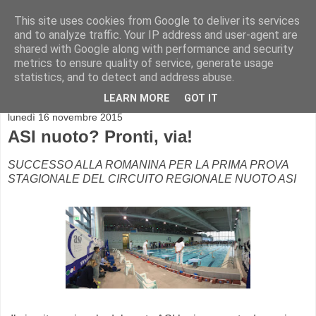
This site uses cookies from Google to deliver its services
and to analyze traffic. Your IP address and user-agent are
shared with Google along with performance and security
metrics to ensure quality of service, generate usage
statistics, and to detect and address abuse.
▼
LEARN MORE
GOT IT
lunedì 16 novembre 2015
ASI nuoto? Pronti, via!
SUCCESSO ALLA ROMANINA PER LA PRIMA PROVA
STAGIONALE DEL CIRCUITO REGIONALE NUOTO ASI