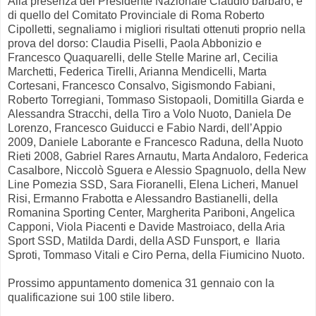
Alla presenza del Presidente Nazionale Claudio barbaro, e
di quello del Comitato Provinciale di Roma Roberto
Cipolletti, segnaliamo i migliori risultati ottenuti proprio nella
prova del dorso: Claudia Piselli, Paola Abbonizio e
Francesco Quaquarelli, delle Stelle Marine arl, Cecilia
Marchetti, Federica Tirelli, Arianna Mendicelli, Marta
Cortesani, Francesco Consalvo, Sigismondo Fabiani,
Roberto Torregiani, Tommaso Sistopaoli, Domitilla Giarda e
Alessandra Stracchi, della Tiro a Volo Nuoto, Daniela De
Lorenzo, Francesco Guiducci e Fabio Nardi, dell’Appio
2009, Daniele Laborante e Francesco Raduna, della Nuoto
Rieti 2008, Gabriel Rares Arnautu, Marta Andaloro, Federica
Casalbore, Niccolò Sguera e Alessio Spagnuolo, della New
Line Pomezia SSD, Sara Fioranelli, Elena Licheri, Manuel
Risi, Ermanno Frabotta e Alessandro Bastianelli, della
Romanina Sporting Center, Margherita Pariboni, Angelica
Capponi, Viola Piacenti e Davide Mastroiaco, della Aria
Sport SSD, Matilda Dardi, della ASD Funsport, e Ilaria
Sproti, Tommaso Vitali e Ciro Perna, della Fiumicino Nuoto.
Prossimo appuntamento domenica 31 gennaio con la
qualificazione sui 100 stile libero.